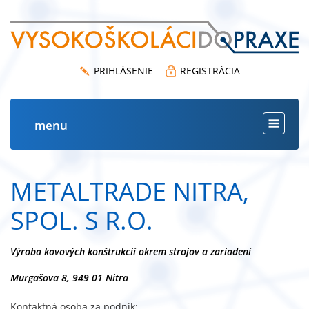
PRIHLÁSENIE
REGISTRÁCIA
menu
Toggle
navigat
METALTRADE NITRA,
SPOL. S R.O.
Výroba kovových konštrukcií okrem strojov a zariadení
Murgašova 8, 949 01 Nitra
Kontaktná osoba za podnik: