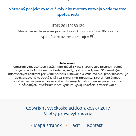
Národný projekt Vysoké školy ako motory rozvoja vedomostnej
spoločnosti
ITMS 26110230120
Moderné vzdelávanie pre vedomostnú spoločnosť/Projekt je
spolufinancovaný zo zdrojov EÚ
Informácie
Centrum vedecko-technických informácií SR (CVTI SR) je ako priamo riadená
organizácia Ministerstva školstva, vedy, výskumu a športu SR národným
informačným centrom pre vedu, techniku, inovácie a vzdelávanie. Jeho súčasťou je
špecializovaná vedecká knižnica Slovenskej republiky. Koordinuje činnosť
a zabezpečuje prevádzku interdisciplinárnych výskumno-vývojových centier
a národných infraštruktúr pre výskum, vývoj, inovácie a vzdelávanie.
Copyright Vysokoskolacidopraxe.sk / 2017
Všetky práva vyhradené
Mapa stránok
Tlačiť
Kontakt